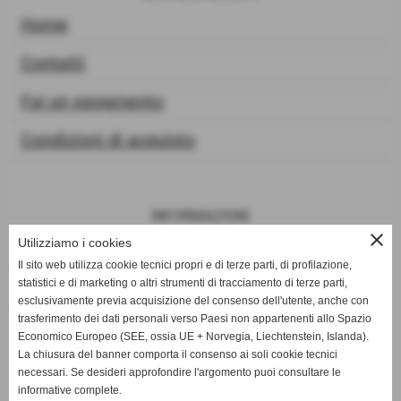
Home
Contatti
Fai un pagamento
Condizioni di acquisto
INFORMAZIONI
close
Utilizziamo i cookies
Privacy Policy
Il sito web utilizza cookie tecnici propri e di terze parti, di profilazione,
Cookie Policy
statistici e di marketing o altri strumenti di tracciamento di terze parti,
esclusivamente previa acquisizione del consenso dell'utente, anche con
trasferimento dei dati personali verso Paesi non appartenenti allo Spazio
Mappa del sito web
Economico Europeo (SEE, ossia UE + Norvegia, Liechtenstein, Islanda).
La chiusura del banner comporta il consenso ai soli cookie tecnici
necessari. Se desideri approfondire l'argomento puoi consultare le
informative complete.