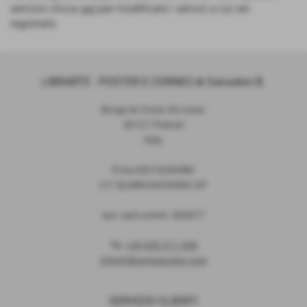
servizio clicca
qui
per modificare i servizi a cui sei
registrato
LIBRARTE - POSTER E CORNICI di Salvadori B.
Borgo la Croce, 63 rosso
50121 Firenze
Italy
P.Iva 03513290480
C.F. SLVBRC64C69D612P
iscr. cam.comm. 369077
Tel.
+39 055 211 398
info@librarteposter.com
SERVIZIO CLIENTI