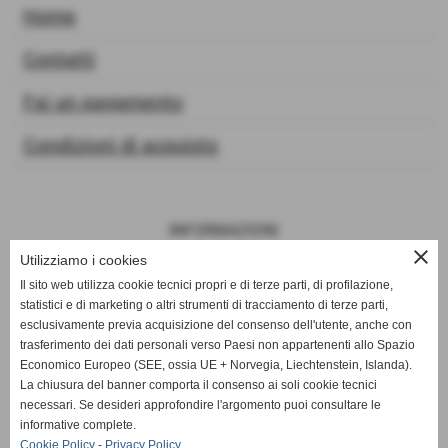
Home
Contatti
Fai un pagamento
Condizioni di acquisto
INFORMAZIONI
close
Utilizziamo i cookies
Privacy Policy
Il sito web utilizza cookie tecnici propri e di terze parti, di profilazione,
Cookie Policy
statistici e di marketing o altri strumenti di tracciamento di terze parti,
esclusivamente previa acquisizione del consenso dell'utente, anche con
trasferimento dei dati personali verso Paesi non appartenenti allo Spazio
Mappa del sito web
Economico Europeo (SEE, ossia UE + Norvegia, Liechtenstein, Islanda).
La chiusura del banner comporta il consenso ai soli cookie tecnici
necessari. Se desideri approfondire l'argomento puoi consultare le
informative complete.
Cookie Policy
-
Privacy Policy