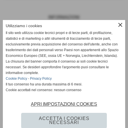
INFORMAZIONI
close
Utilizziamo i cookies
Privacy Policy
Il sito web utilizza cookie tecnici propri e di terze parti, di profilazione,
Cookie Policy
statistici e di marketing o altri strumenti di tracciamento di terze parti,
esclusivamente previa acquisizione del consenso dell'utente, anche con
trasferimento dei dati personali verso Paesi non appartenenti allo Spazio
Mappa del sito web
Economico Europeo (SEE, ossia UE + Norvegia, Liechtenstein, Islanda).
La chiusura del banner comporta il consenso ai soli cookie tecnici
necessari. Se desideri approfondire l'argomento puoi consultare le
informative complete.
Cookie Policy
-
Privacy Policy
Il tuo consenso ha una durata massima di 6 mesi.
Cookie accettati nel consenso: nessun consenso
APRI IMPOSTAZIONI COOKIES
Arredare una parete vuota
|
Come riempire un muro vuoto
|
Come
ACCETTA I COOKIES
riempire una parete vuota in salotto
|
Decorare una parete spoglia
NECESSARI
|
Idee per arredare una parete vuota
|
poster con paesaggi urbani