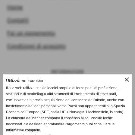
Home
Contatti
Fai un pagamento
Condizioni di acquisto
INFORMAZIONI
close
Utilizziamo i cookies
Privacy Policy
Il sito web utilizza cookie tecnici propri e di terze parti, di profilazione,
Cookie Policy
statistici e di marketing o altri strumenti di tracciamento di terze parti,
esclusivamente previa acquisizione del consenso dell'utente, anche con
trasferimento dei dati personali verso Paesi non appartenenti allo Spazio
Mappa del sito web
Economico Europeo (SEE, ossia UE + Norvegia, Liechtenstein, Islanda).
La chiusura del banner comporta il consenso ai soli cookie tecnici
necessari. Se desideri approfondire l'argomento puoi consultare le
informative complete.