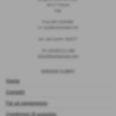
50121 Firenze
Italy
P.Iva 03513290480
C.F. SLVBRC64C69D612P
iscr. cam.comm. 369077
Tel.
+39 055 211 398
info@librarteposter.com
SERVIZIO CLIENTI
Home
Contatti
Fai un pagamento
Condizioni di acquisto