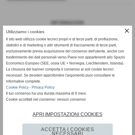
INFORMAZIONI
close
Utilizziamo i cookies
Privacy Policy
Il sito web utilizza cookie tecnici propri e di terze parti, di profilazione,
Cookie Policy
statistici e di marketing o altri strumenti di tracciamento di terze parti,
esclusivamente previa acquisizione del consenso dell'utente, anche con
trasferimento dei dati personali verso Paesi non appartenenti allo Spazio
Mappa del sito web
Economico Europeo (SEE, ossia UE + Norvegia, Liechtenstein, Islanda).
La chiusura del banner comporta il consenso ai soli cookie tecnici
necessari. Se desideri approfondire l'argomento puoi consultare le
informative complete.
Cookie Policy
-
Privacy Policy
Il tuo consenso ha una durata massima di 6 mesi.
Cookie accettati nel consenso: nessun consenso
APRI IMPOSTAZIONI COOKIES
Arredare una parete vuota
|
Come riempire un muro vuoto
|
Come
ACCETTA I COOKIES
riempire una parete vuota in salotto
|
Decorare una parete spoglia
NECESSARI