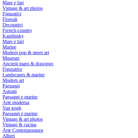
Mare e fari
Vintage & art photos
Figurativi
Floreali
Decorativi
French-country
Kandinsky
Mare e fari
Marine
Modern pop & street art
Museum
Ancient maps & drawings
Figurative
Landscapes & marine
Modern art
Paesaggi
Astratti
Paesaggi e marine
Arte moderna
Van gogh
Paesaggi e marine
Vintage & art photos
Vintage & cucina
Arte Contemporanea
Alberi