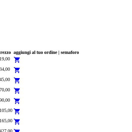
rezzo
aggiungi al tuo ordine | semaforo
19,00
shopping_cart
34,00
shopping_cart
45,00
shopping_cart
70,00
shopping_cart
90,00
shopping_cart
105,00
shopping_cart
165,00
shopping_cart
427,00
shopping_cart