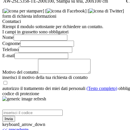
AW-2SL5358-TE-200x100, Stampa su tela, 200x100 cm
€ 
[
]
[
]
[
]
form di richiesta informazioni
Contattaci
Riempi il modulo sottostante per richiedere un contatto.
I campi in grassetto sono obbligatori
Nome
Cognome
Telefono
E-mail
Motivo del contatto
inserisci il motivo della tua richiesta di contatto
autorizzo il trattamento dei miei dati personali
(Testo completo)
obblig
codice di protezione
refresh
keyboard_arrow_down
<< precedente