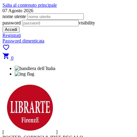
Salta al contenuto principale
07 Agosto 2026
nome utente
password
visibility
Registrati
Password dimenticata
favorite_border
shopping_cart
0
[
]